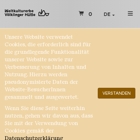
0
DE
Unsere Website verwendet
Cookies, die erforderlich sind für
die grundlegende Funktionalität
unserer Website sowie zur
Verbesserung von Inhalten und
Nutzung. Hierzu werden
pseudonymisierte Daten der
Website-BesucherInnen
VERSTANDEN
gesammelt und ausgewertet.
Wenn Sie diese Seite weiterhin
nutzen, gehen wir davon aus, dass
Sie mit der Verwendung von
Cookies gemäß der
Datenschutzerklärung