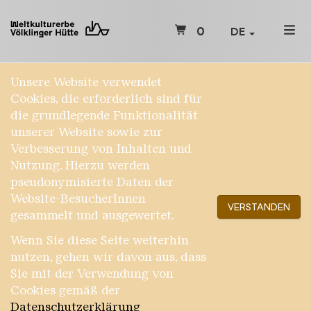
0
DE
Unsere Website verwendet
Cookies, die erforderlich sind für
die grundlegende Funktionalität
unserer Website sowie zur
Verbesserung von Inhalten und
Nutzung. Hierzu werden
pseudonymisierte Daten der
Website-BesucherInnen
VERSTANDEN
gesammelt und ausgewertet.
Wenn Sie diese Seite weiterhin
nutzen, gehen wir davon aus, dass
Sie mit der Verwendung von
Cookies gemäß der
Datenschutzerklärung