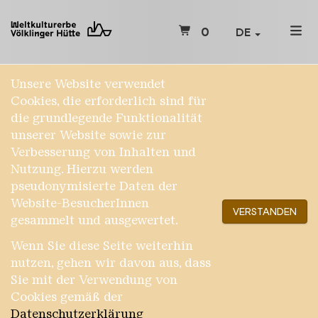
0
DE
Unsere Website verwendet
Cookies, die erforderlich sind für
die grundlegende Funktionalität
unserer Website sowie zur
Verbesserung von Inhalten und
Nutzung. Hierzu werden
pseudonymisierte Daten der
Website-BesucherInnen
VERSTANDEN
gesammelt und ausgewertet.
Wenn Sie diese Seite weiterhin
nutzen, gehen wir davon aus, dass
Sie mit der Verwendung von
Cookies gemäß der
Datenschutzerklärung